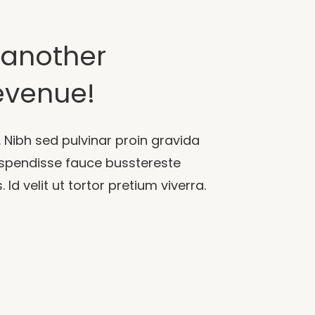
t another
revenue!
. Nibh sed pulvinar proin gravida
uspendisse fauce busstereste
 velit ut tortor pretium viverra.