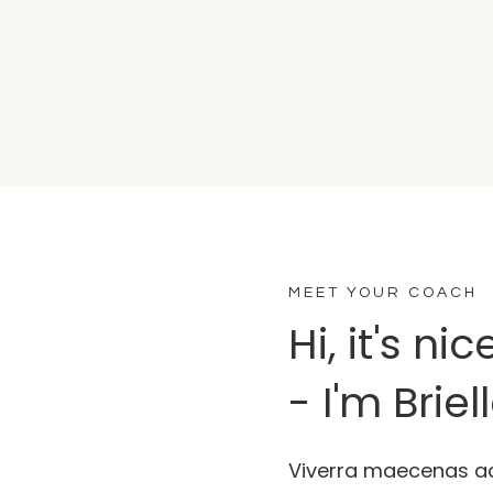
MEET YOUR COACH
Hi, it's n
- I'm Briel
Viverra maecenas ac