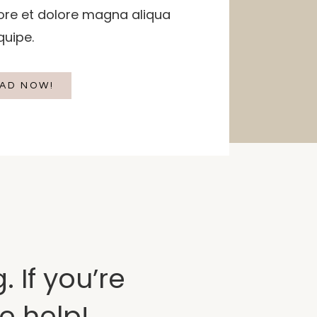
bore et dolore magna aliqua
iquipe.
AD NOW!
 If you’re
e help!