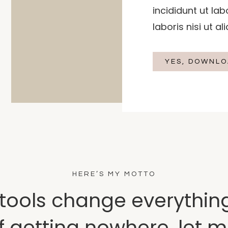
incididunt ut la
laboris nisi ut al
YES, DOWNLO
HERE’S MY MOTTO
 tools change everything.
of getting nowhere, let m